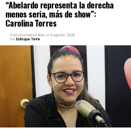
“Abelardo representa la derecha
menos seria, más de show”:
Carolina Torres
Published
hace2 días
on
6 agosto, 2026
Por
Enfoque TeVe