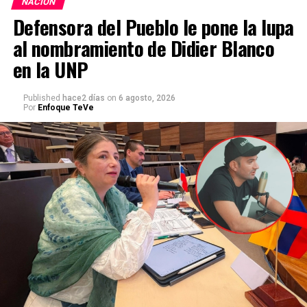
NACIÓN
Defensora del Pueblo le pone la lupa
al nombramiento de Didier Blanco
en la UNP
Published
hace2 días
on
6 agosto, 2026
Por
Enfoque TeVe