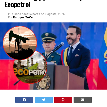
Ecopetrol
Published
hace14 horas
on
8 agosto, 2026
Por
Enfoque TeVe