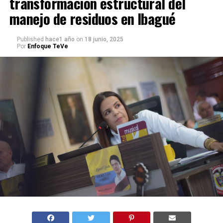
transformación estructural del
manejo de residuos en Ibagué
Published
hace1 año
on
18 junio, 2025
Por
Enfoque TeVe