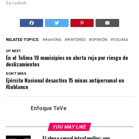
En «salud»
RELATED TOPICS:
#AHORA
#INTERÉS
OPINIÓN
TOLIMA
UP NEXT
En el Tolima 18 municipios en alerta roja por riesgo de
deslizamientos
DON'T MISS
Ejército Nacional desactiva 15 minas antipersonal en
Rioblanco
Enfoque TeVe
YOU MAY LIKE
El abuso sexual intrafamiliar: una