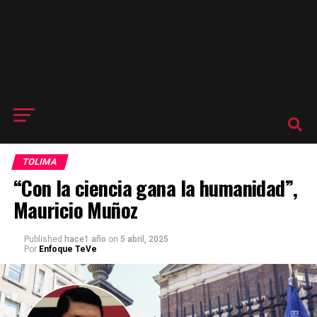
TOLIMA
“Con la ciencia gana la humanidad”,
Mauricio Muñoz
Published
hace1 año
on
5 abril, 2025
Por
Enfoque TeVe