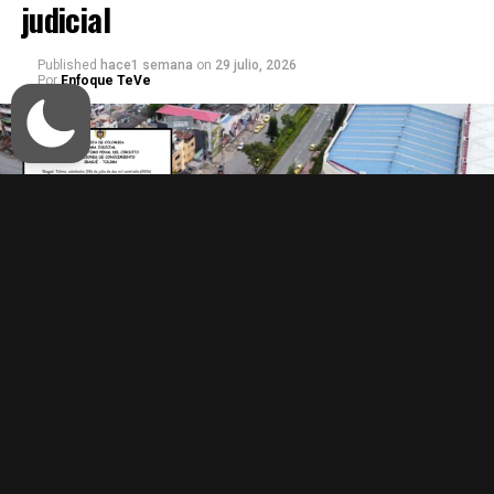
judicial
Published
hace1 semana
on
29 julio, 2026
Por
Enfoque TeVe