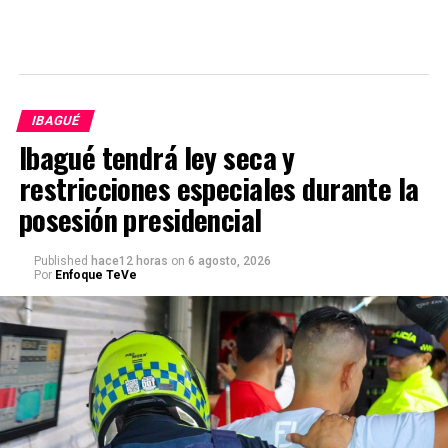
IBAGUÉ
Ibagué tendrá ley seca y
restricciones especiales durante la
posesión presidencial
Published
hace12 horas
on
6 agosto, 2026
Por
Enfoque TeVe