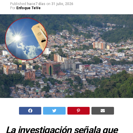
Published
hace7 días
on
31 julio, 2026
Por
Enfoque TeVe
La investigación señala que