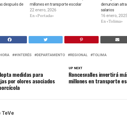
as después de
millones en transporte escolar
denuncian atra
22 enero, 2026
salarios
En «Portada»
16 enero, 202
En «Tolima»
HORA
#INTERÉS
DEPARTAMENTO
REGIONAL
TOLIMA
UP NEXT
dopta medidas para
Roncesvalles invertirá m
jas por olores asociados
millones en transporte es
porcícola
e TeVe