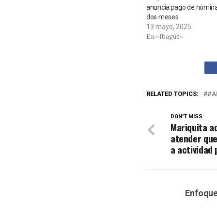
anuncia pago de nómin
dos meses
13 mayo, 2025
En «Ibagué»
RELATED TOPICS:
#A
DON'T MISS
Mariquita a
atender que
a actividad 
Enfoqu