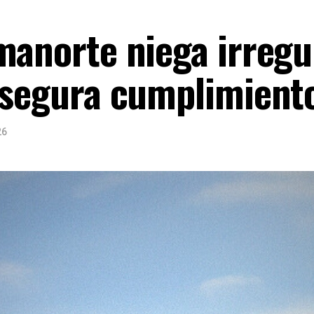
manorte niega irregu
asegura cumplimient
26