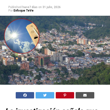
Published
hace7 días
on
31 julio, 2026
Por
Enfoque TeVe