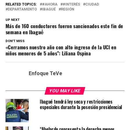
RELATED TOPICS:
#AHORA
#INTERÉS
CIUDAD
DEPARTAMENTO
IBAGUÉ
REGIÓN
UP NEXT
Más de 160 conductores fueron sancionados este fin de
semana en Ibagué́
DON'T MISS
«Cerramos nuestro año con alto ingreso de la UCI en
niños menores de 5 años”: Liliana Ospina
Enfoque TeVe
YOU MAY LIKE
Ibagué tendrá ley seca y restricciones
especiales durante la posesión presidencial
“Abelardo representa la derecha menos