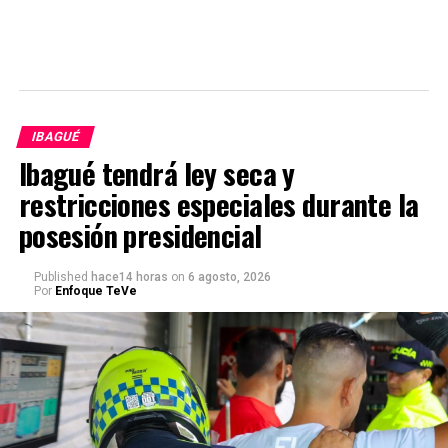
IBAGUÉ
Ibagué tendrá ley seca y
restricciones especiales durante la
posesión presidencial
Published
hace14 horas
on
6 agosto, 2026
Por
Enfoque TeVe