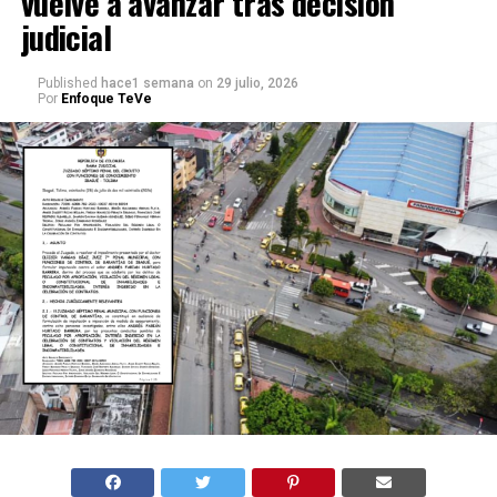
vuelve a avanzar tras decisión
judicial
Published
hace1 semana
on
29 julio, 2026
Por
Enfoque TeVe