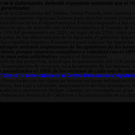
al de la Gobernación, defendió el proyecto señalando que el 10
 garantizados.
l de la Gobernación del Tolima, Carlos Portela, hizo claridad 
 comprometer vigencias futuras para ejecutar varios proyect
sarrollo social en el departamento. Portela respondió a los re
advirtió que, de acuerdo con la Procuraduría y el Consejo de E
n 15% del presupuesto en 2025, en lugar de en 2026, como pr
a pesar de las observaciones de la diputada, el gobierno depa
os requisitos legales y financieros para solicitar las vigencias
 siempre seremos respetuosos de las opiniones de los hono
timos, porque nosotros cumplimos a cabalidad con el 100% 
en para estas solicitudes»
, explicó el funcionario.
ución de los proyectos, aclaró que la autorización del 15% men
a la apropiación de recursos, no a la ejecución de los mismos.
«
n garantizados el 100% de los recursos de cada una de estas
 ‘Choco’ sí tiene cabida en el Centro Democrático: diputado
 financiarán con las vigencias futuras incluyen infraestructu
ores, San Luis y Alvarado, mejoramiento de vías urbanas en 
 malecón y puentes en Melgar. Además, se contempla un gran
Federación Nacional de Cafeteros y la construcción de un dist
.