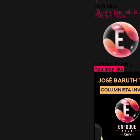
Don't Miss
‘Choco’ sí tiene cabida
Enfoque TeVe
Continue Reading
You may like