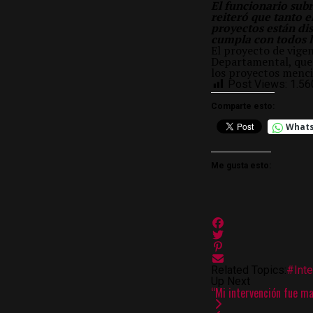
El funcionario sub
reiteró que tanto e
proyectos están di
cumpla con todos lo
El proyecto de vige
Departamental, que 
los proyectos menc
Post Views:
1.56
Comparte esto:
What
Me gusta esto:
Related Topics:
#Int
Up Next
“Mi intervención fue ma