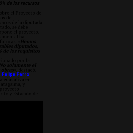
0% de los recursos
sobre el Proyecto de
os de
paros de la diputada
stado, se debe
opone el proyecto.
rtamental ha
 futuras.
«Hemos
rables diputados,
de los requisitos
cionado por la
No solamente el
 obras»
, destacó.
 Felipe Ferro
ra educativa en
Natagaima, y
 proyecto
rito y Estación de