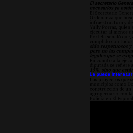
El secretario Gener
necesarios ya están
El Secretario Genera
Ordenanza que busca
infraestructura y de
Yully Porras, quien 
ejecutar al menos u
Portela señaló que, 
cumplido con todos l
sido respetuosos y
pero no las compar
legales que se exig
En cuanto a la ejec
diputada se refiere 
15%, sino que está
Le puede interesar:
Los proyectos que se
municipios como Dol
construcción de un
agropecuario con la 
Policía en El Espinal