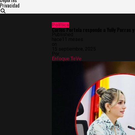
Deportes
Privacidad
Política
Carlos Portela responde a Yully Porras y
Published
hace11 meses
on
15 septiembre, 2025
Por
Enfoque TeVe