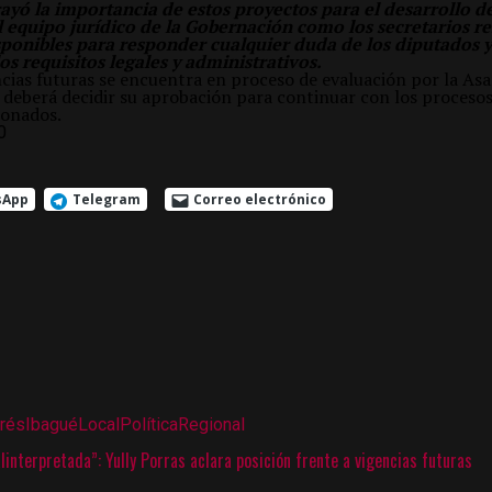
rayó la importancia de estos proyectos para el desarrollo 
l equipo jurídico de la Gobernación como los secretarios r
sponibles para responder cualquier duda de los diputados y
s requisitos legales y administrativos.
ncias futuras se encuentra en proceso de evaluación por la As
deberá decidir su aprobación para continuar con los procesos
ionados.
0
sApp
Telegram
Correo electrónico
erés
Ibagué
Local
Política
Regional
linterpretada”: Yully Porras aclara posición frente a vigencias futuras