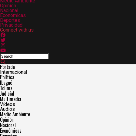
Medio Ambiente
Opinión
Nacional
Económicas
Deportes
Privacidad
Connect with us
Portada
Internacional
Política
Ibagué
Tolima
Judicial
Multimedia
Vídeos
Audios
Medio Ambiente
Opinión
Nacional
Económicas