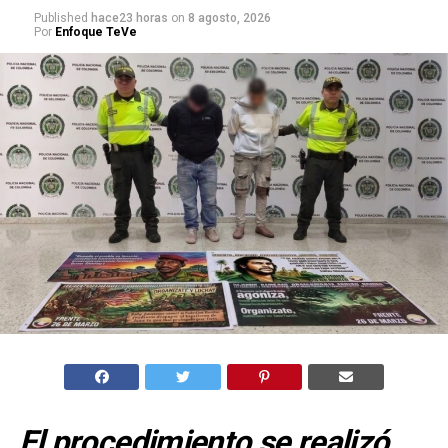
Published
hace23 horas
on
8 agosto, 2026
Por
Enfoque TeVe
El procedimiento se realizó