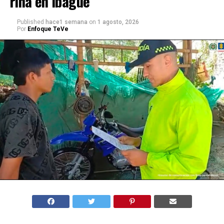
riña en Ibagué
Published
hace1 semana
on
1 agosto, 2026
Por
Enfoque TeVe