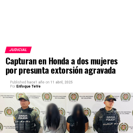
JUDICIAL
Capturan en Honda a dos mujeres
por presunta extorsión agravada
Published
hace1 año
on
11 abril, 2025
Por
Enfoque TeVe