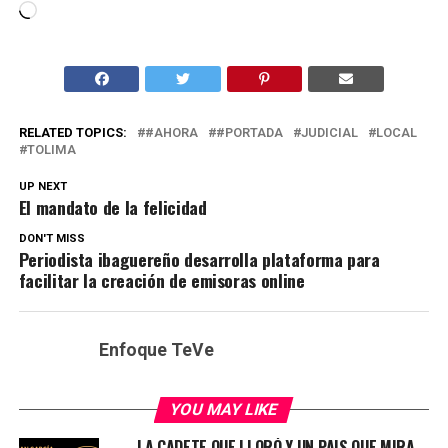
Cargando...
RELATED TOPICS:
#AHORA
#PORTADA
JUDICIAL
LOCAL
TOLIMA
UP NEXT
El mandato de la felicidad
DON'T MISS
Periodista ibaguereño desarrolla plataforma para
facilitar la creación de emisoras online
Enfoque TeVe
YOU MAY LIKE
LA CADETE QUE LLORÓ Y UN PAIS QUE MIRA