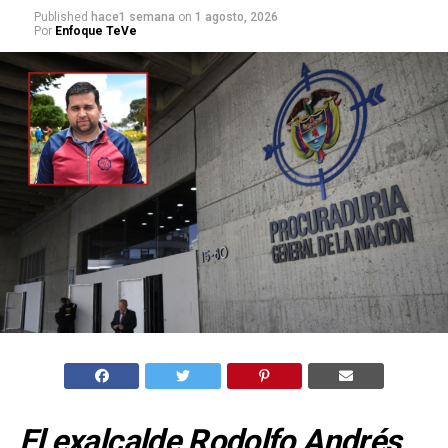
Published
hace1 semana
on
1 agosto, 2026
Por
Enfoque TeVe
El exalcalde Rodolfo Andrés