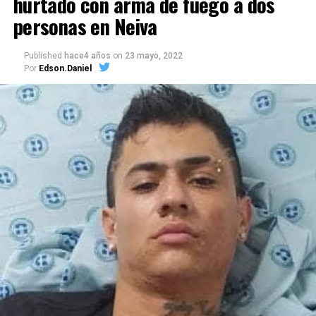
hurtado con arma de fuego a dos
personas en Neiva
Published
hace4 años
on
23 mayo, 2022
Por
Edson.Daniel