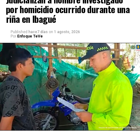
por homicidio ocurrido durante una
riña en Ibagué
Published
hace7 días
on
1 agosto, 2026
Por
Enfoque TeVe