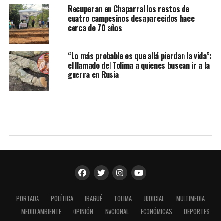
Recuperan en Chaparral los restos de
cuatro campesinos desaparecidos hace
cerca de 70 años
“Lo más probable es que allá pierdan la vida”:
el llamado del Tolima a quienes buscan ir a la
guerra en Rusia
PORTADA
POLÍTICA
IBAGUÉ
TOLIMA
JUDICIAL
MULTIMEDIA
MEDIO AMBIENTE
OPINIÓN
NACIONAL
ECONÓMICAS
DEPORTES