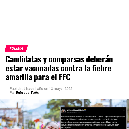
TOLIMA
Candidatas y comparsas deberán
estar vacunadas contra la fiebre
amarilla para el FFC
Published
hace1 año
on
13 mayo, 2025
Por
Enfoque TeVe