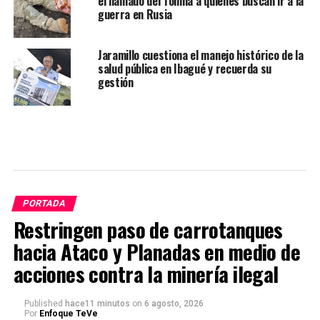
el llamado del Tolima a quienes buscan ir a la
guerra en Rusia
Jaramillo cuestiona el manejo histórico de la
salud pública en Ibagué y recuerda su
gestión
PORTADA
Restringen paso de carrotanques
hacia Ataco y Planadas en medio de
acciones contra la minería ilegal
Published
hace11 minutos
on
6 agosto, 2026
Por
Enfoque TeVe