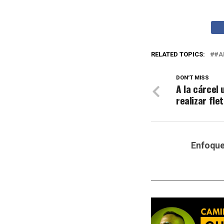
RELATED TOPICS:
#A
DON'T MISS
A la cárcel
realizar fle
Enfoqu