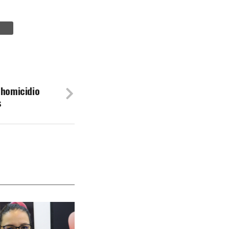
 homicidio
s