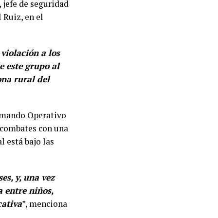
, jefe de seguridad
 Ruiz, en el
violación a los
 este grupo al
ona rural del
Comando Operativo
n combates con una
l está bajo las
es, y, una vez
a entre niños,
cativa
”, menciona