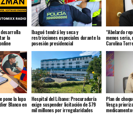
 desarrolla
Ibagué tendrá ley seca y
“Abelardo rep
tar la
restricciones especiales durante la
menos seria, 
online
posesión presidencial
Carolina Torr
e pone la lupa
Hospital del Líbano: Procuraduría
Plan de choqu
dier Blanco en
exige suspender licitación de $79
Vesga prioriz
mil millones por irregularidades
medicamentos