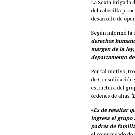
La Sexta Brigada d
del cabecilla prin
desarrollo de oper
Según informó la o
derechos humanos
margen de la ley,
departamento de
Por tal motivo, tr
de Consolidación y
estructura del gru
órdenes de alias
‘L
«
Es de resaltar q
ingresa el grupo 
padres de familia
el comunicado de 