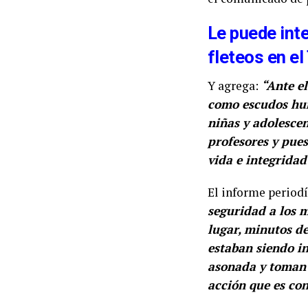
Le puede inte
fleteos en el
Y agrega:
“Ante e
como escudos huma
niñas y adolesce
profesores y pue
vida e integrida
El informe period
seguridad a los 
lugar, minutos d
estaban siendo in
asonada y toman p
acción que es co