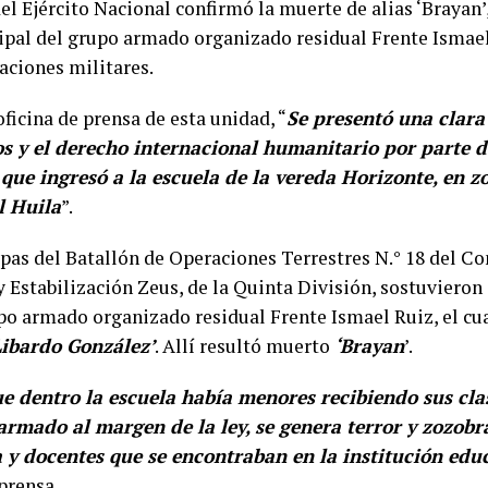
el Ejército Nacional confirmó la muerte de alias ‘Brayan’
cipal del grupo armado organizado residual Frente Ismael
aciones militares.
ficina de prensa de esta unidad, “
Se presentó una clara 
 y el derecho internacional humanitario por parte de
 que ingresó a la escuela de la vereda Horizonte, en z
l Huila
”.
opas del Batallón de Operaciones Terrestres N.° 18 del 
 Estabilización Zeus, de la Quinta División, sostuviero
po armado organizado residual Frente Ismael Ruiz, el cua
ibardo González’
. Allí resultó muerto
‘Brayan
’.
ue dentro la escuela había menores recibiendo sus clas
armado al margen de la ley, se genera terror y zozobr
 y docentes que se encontraban en la institución edu
prensa.