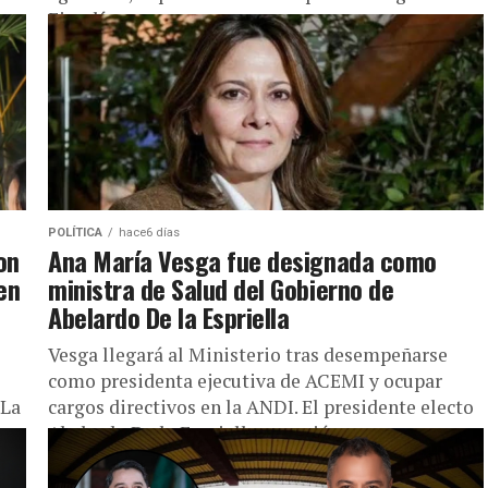
Fiscalía...
POLÍTICA
hace6 días
on
Ana María Vesga fue designada como
en
ministra de Salud del Gobierno de
Abelardo De la Espriella
Vesga llegará al Ministerio tras desempeñarse
como presidenta ejecutiva de ACEMI y ocupar
 La
cargos directivos en la ANDI. El presidente electo
Abelardo De la Espriella anunció...