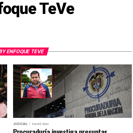
foque TeVe
BY ENFOQUE TEVE
JUDICIAL
hace5 días
Procuraduría investiga presuntas