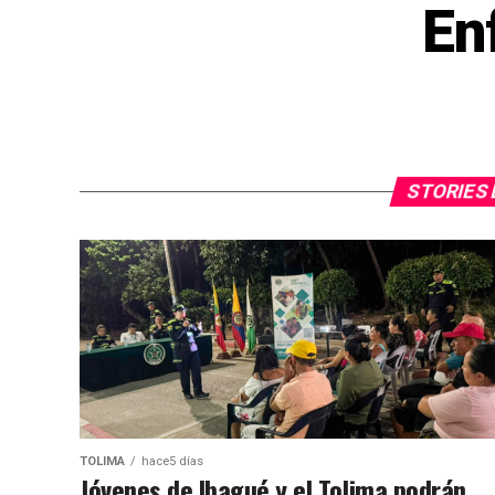
En
STORIES 
TOLIMA
hace5 días
Jóvenes de Ibagué y el Tolima podrán