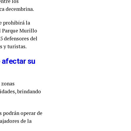
ntre los
oca decembrina.
e prohibirá la
l Parque Murillo
15 defensores del
 y turistas.
 afectar su
n zonas
vidades, brindando
es podrán operar de
ajadores de la