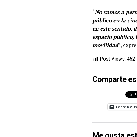
“
No vamos a perm
público en la ci
en este sentido, 
espacio público, 
movilidad
”, expr
Post Views:
452
Comparte es
Correo ele
Me gusta est