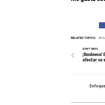
RELATED TOPICS:
CI
DON'T MISS
¡Vacúnese! 
afectar su 
Enfoqu