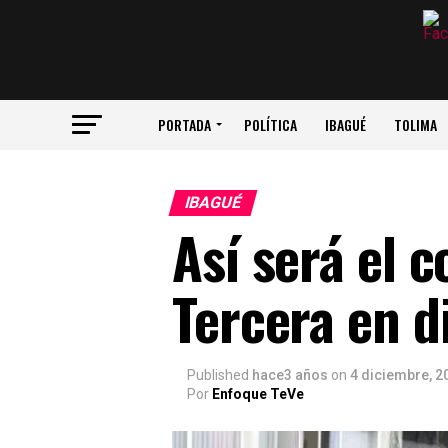
PORTADA
POLÍTICA
IBAGUÉ
TOLIMA
IBAGUÉ
Así será el 
Tercera en d
Published
hace3 años
on
4 diciembre, 2
Por
Enfoque TeVe