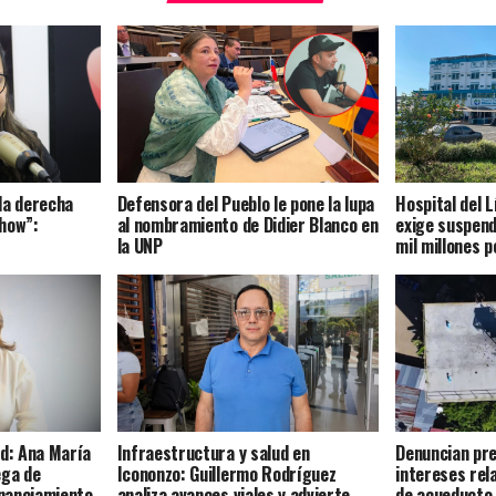
la derecha
Defensora del Pueblo le pone la lupa
Hospital del 
how”:
al nombramiento de Didier Blanco en
exige suspend
la UNP
mil millones p
ud: Ana María
Infraestructura y salud en
Denuncian pre
ega de
Icononzo: Guillermo Rodríguez
intereses rel
nanciamiento
analiza avances viales y advierte
de acueducto 