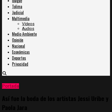
Ibagué
Tolima
Judicial
Multimedia
Vídeos
Audios
Medio Ambiente
Opinión
Nacional
Económicas
Deportes
Privacidad
Portada
Así fue la boda de los artistas Jessi Uribe y
Paola Jara