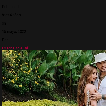
Published
hace4 años
on
16 mayo, 2022
Por
Edson.Daniel