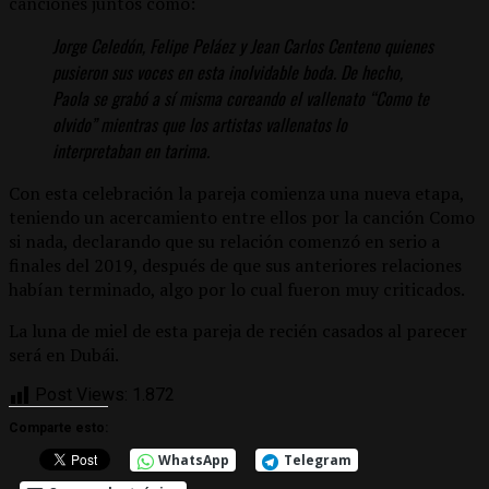
canciones juntos como:
Jorge Celedón, Felipe Peláez y Jean Carlos Centeno quienes
pusieron sus voces en esta inolvidable boda. De hecho,
Paola se grabó a sí misma coreando el vallenato “Como te
olvido” mientras que los artistas vallenatos lo
interpretaban en tarima.
Con esta celebración la pareja comienza una nueva etapa,
teniendo un acercamiento entre ellos por la canción Como
si nada, declarando que su relación comenzó en serio a
finales del 2019, después de que sus anteriores relaciones
habían terminado, algo por lo cual fueron muy criticados.
La luna de miel de esta pareja de recién casados al parecer
será en Dubái.
Post Views:
1.872
Comparte esto:
WhatsApp
Telegram