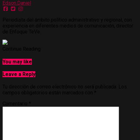
Edson.Daniel
Periodista del ámbito político administrativo y regional, con
experiencia en diferentes medios de comunicación, director
de Enfoque TeVe.
Continue Reading
You may like
Leave a Reply
Tu dirección de correo electrónico no será publicada.
Los
campos obligatorios están marcados con
*
Comentario
*