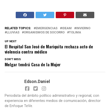
RELATED TOPICS:
EMERGENCIAS
IDEAM
INVIERNO
LLUVIAS
ORGANISMOS DE SOCORRO
TOLIMA
UP NEXT
El Hospital San José de Mariquita rechaza acto de
violencia contra médico
DON'T MISS
Melgar tendrá Casa de la Mujer
Edson.Daniel
Periodista del ámbito político administrativo y regional, con
experiencia en diferentes medios de comunicación, director
de Enfoque TeVe.