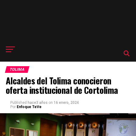
TOLIMA
Alcaldes del Tolima conocieron
oferta institucional de Cortolima
Published
hace3 años
on
16 enero, 2024
Por
Enfoque TeVe