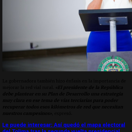
La gobernadora también hizo énfasis en la importancia de
mejorar la red vial rural.
«El presidente de la República
debe plantear en su Plan de Desarrollo una estrategia
muy clara en ese tema de vías terciarias para poder
recuperar todos esos kilómetros de red que necesitan
nuestros campesinos»
, expresó.
Le puede interesar: Así quedó el mapa electoral
del Tolima tras la segunda vuelta presidencial