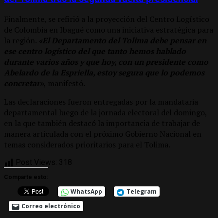
Finalmente, se refirió a la proyección del Centro Logístico
de Colombia en Ibagué como una iniciativa estratégica para
la región.
«El Departamento del Tolima debe pensar en
ese centro logístico del que tanto hemos hablado
durante varios años y que hoy, con un presidente como
Abelardo de la Espriella, estoy segura que lo podemos
concretar»
, manifestó.
Las declaraciones fueron entregadas por la mandataria
departamental luego de la jornada electoral del domingo,
en la que también destacó la importancia de trabajar de
manera articulada con el próximo Gobierno Nacional en
temas considerados prioritarios para el Tolima.
Post Views:
318
Comparte esto:
WhatsApp
Telegram
Correo electrónico