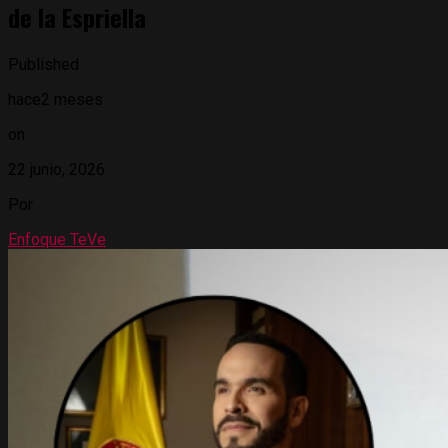
de la Espriella
Published
hace2 meses
on
22 junio, 2026
Por
Enfoque TeVe