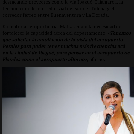
destacando proyectos como la vía Ibagué-Cajamarca, la
terminación del corredor vial del sur del Tolima y el
corredor férreo entre Buenaventura y La Dorada.
En materia aeroportuaria, Matiz señaló la necesidad de
fortalecer la capacidad aérea del departamento.
«Tenemos
que solicitar la ampliación de la pista del aeropuerto
Perales para poder tener muchas más frecuencias acá
en la ciudad de Ibagué, para pensar en el aeropuerto de
Flandes como el aeropuerto alterno»
, afirmó.