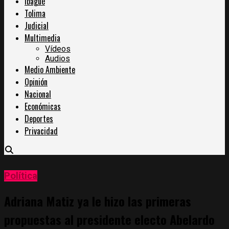
Ibagué
Tolima
Judicial
Multimedia
Vídeos
Audios
Medio Ambiente
Opinión
Nacional
Económicas
Deportes
Privacidad
Política
Adriana Matiz ya le hizo las primeras
propuestas al presidente electo Abelardo