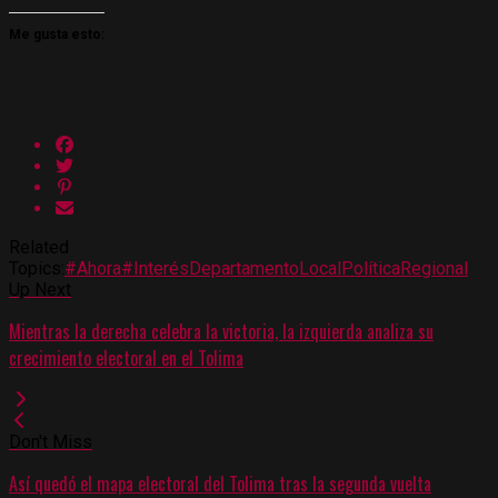
Me gusta esto:
Related
Topics:
#Ahora
#Interés
Departamento
Local
Política
Regional
Up Next
Mientras la derecha celebra la victoria, la izquierda analiza su
crecimiento electoral en el Tolima
Don't Miss
Así quedó el mapa electoral del Tolima tras la segunda vuelta