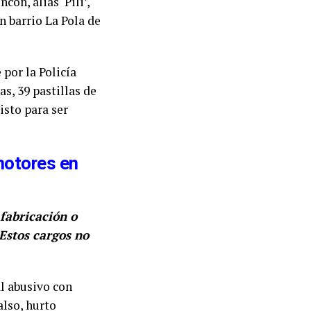
ón, alias ‘Pili’,
n barrio La Pola de
por la Policía
as, 39 pastillas de
sto para ser
motores en
 fabricación o
 Estos cargos no
l abusivo con
also, hurto