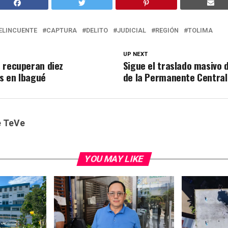
ELINCUENTE
CAPTURA
DELITO
JUDICIAL
REGIÓN
TOLIMA
UP NEXT
 recuperan diez
Sigue el traslado masivo 
s en Ibagué
de la Permanente Central
e TeVe
YOU MAY LIKE