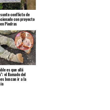
sunto conflicto de
acionado con proyecto
en Piedras
ble es que allá
a”: el llamado del
es buscan ir a la
ia