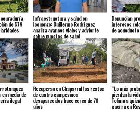
Procuraduría
Infraestructura y salud en
Denuncian pre
ción de $79
Icononzo: Guillermo Rodríguez
intereses rel
ularidades
analiza avances viales y advierte
de acueducto 
sobre puestos de salud
arrotanques
Recuperan en Chaparral los restos
“Lo más proba
s en medio de
de cuatro campesinos
pierdan la vid
ería ilegal
desaparecidos hace cerca de 70
Tolima a quien
años
guerra en Rus