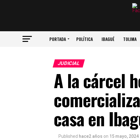
PORTADA
POLÍTICA
IBAGUÉ
TOLIMA
JUDICIAL
A la cárcel 
comercializa
casa en Iba
Published
hace2 años
on
15 mayo, 2024