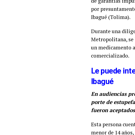
de garantías impus
por presuntamente 
Ibagué (Tolima).
Durante una dilige
Metropolitana, se 
un medicamento an
comercializado.
Le puede int
Ibagué
En audiencias pre
porte de estupefa
fueron aceptados
Esta persona cuent
menor de 14 años, 