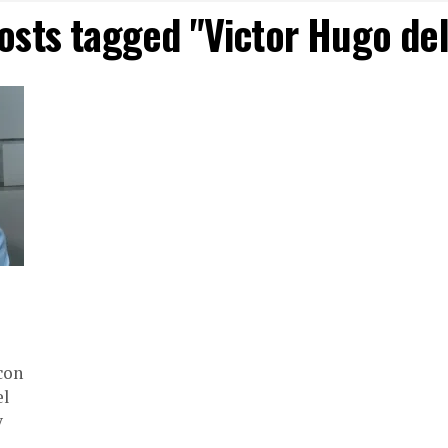
posts tagged "Victor Hugo del
con
el
y