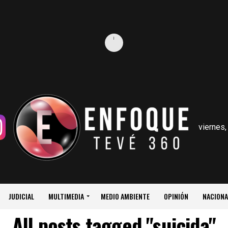
viernes,
JUDICIAL
MULTIMEDIA
MEDIO AMBIENTE
OPINIÓN
NACIONA
All posts tagged "suicida"