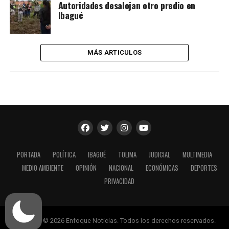
Autoridades desalojan otro predio en
Ibagué
MÁS ARTICULOS
PORTADA
POLÍTICA
IBAGUÉ
TOLIMA
JUDICIAL
MULTIMEDIA
MEDIO AMBIENTE
OPINIÓN
NACIONAL
ECONÓMICAS
DEPORTES
PRIVACIDAD
Copyright © 2026 Enfoque Noticias. Todos los derechos reservados.