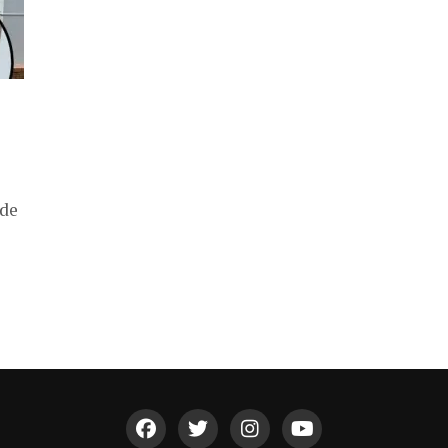
e
 de