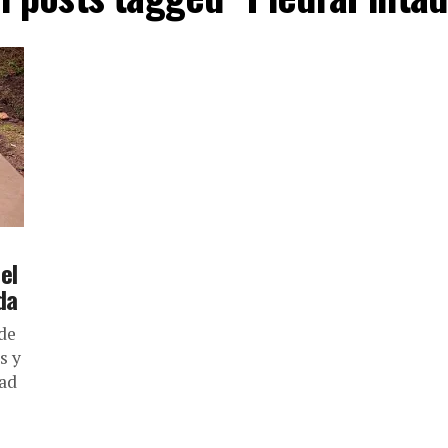
el
da
 de
s y
dad