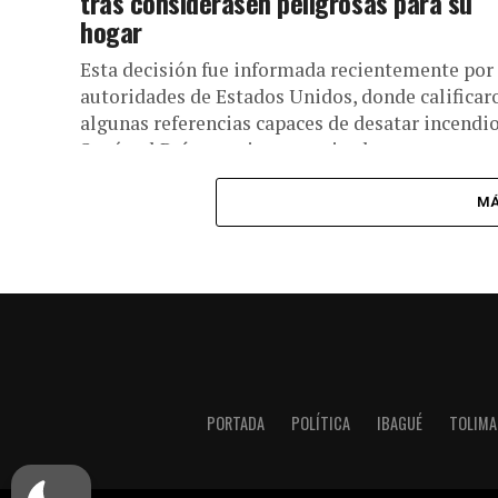
tras considerasen peligrosas para su
hogar
Esta decisión fue informada recientemente por
autoridades de Estados Unidos, donde calificar
algunas referencias capaces de desatar incendio
Según el País americano, varios hogares se
encuentran...
MÁ
PORTADA
POLÍTICA
IBAGUÉ
TOLIMA