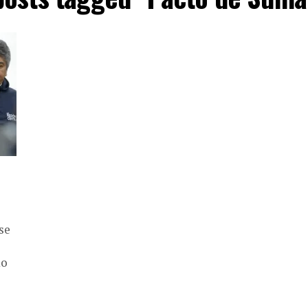
se
mo