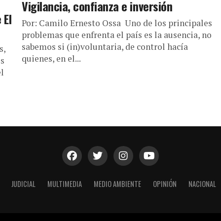
Vigilancia, confianza e inversión
 El
Por: Camilo Ernesto Ossa Uno de los principales
problemas que enfrenta el país es la ausencia, no
sabemos si (in)voluntaria, de control hacía
s,
quienes, en el...
os
l
JUDICIAL
MULTIMEDIA
MEDIO AMBIENTE
OPINIÓN
NACIONAL