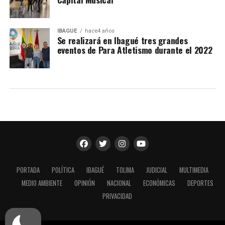
IBAGUÉ
hace4 años
Se realizará en Ibagué tres grandes
eventos de Para Atletismo durante el 2022
PORTADA
POLÍTICA
IBAGUÉ
TOLIMA
JUDICIAL
MULTIMEDIA
MEDIO AMBIENTE
OPINIÓN
NACIONAL
ECONÓMICAS
DEPORTES
PRIVACIDAD