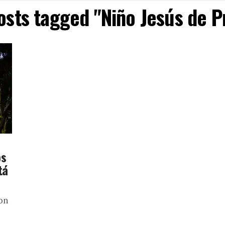
posts tagged "Niño Jesús de P
os
tá
con