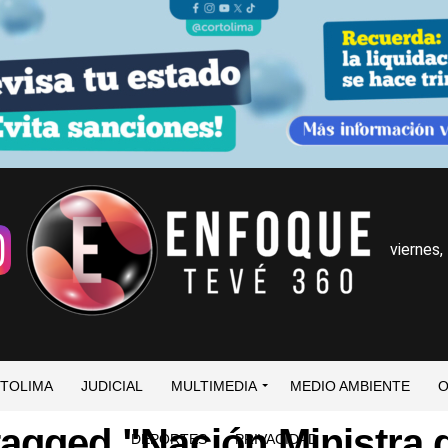
viernes
TOLIMA
JUDICIAL
MULTIMEDIA
MEDIO AMBIENTE
O
tagged "Nación Ministra 
DEPORTES
PRIVACIDAD