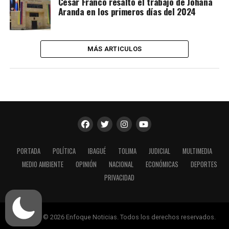
César Franco resaltó el trabajo de Johana
Aranda en los primeros días del 2024
MÁS ARTICULOS
PORTADA
POLÍTICA
IBAGUÉ
TOLIMA
JUDICIAL
MULTIMEDIA
MEDIO AMBIENTE
OPINIÓN
NACIONAL
ECONÓMICAS
DEPORTES
PRIVACIDAD
Copyright © 2026 Enfoque Noticias. Todos los derechos reservados.