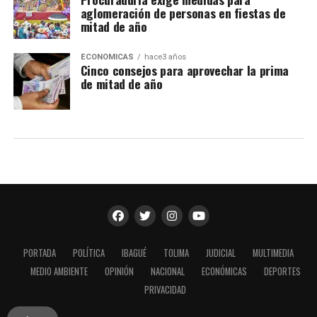
aglomeración de personas en fiestas de
mitad de año
ECONÓMICAS
hace3 años
Cinco consejos para aprovechar la prima
de mitad de año
PORTADA
POLÍTICA
IBAGUÉ
TOLIMA
JUDICIAL
MULTIMEDIA
MEDIO AMBIENTE
OPINIÓN
NACIONAL
ECONÓMICAS
DEPORTES
PRIVACIDAD