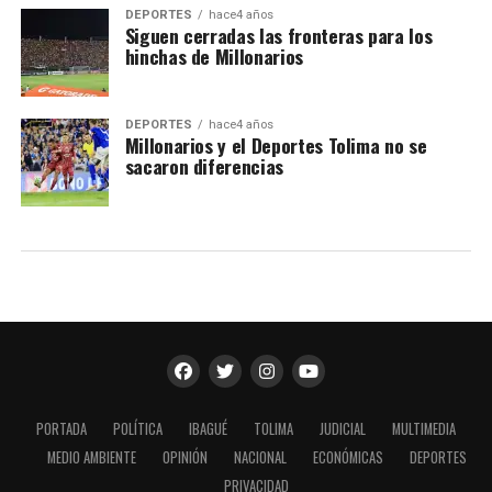
DEPORTES
hace4 años
Siguen cerradas las fronteras para los
hinchas de Millonarios
DEPORTES
hace4 años
Millonarios y el Deportes Tolima no se
sacaron diferencias
PORTADA
POLÍTICA
IBAGUÉ
TOLIMA
JUDICIAL
MULTIMEDIA
MEDIO AMBIENTE
OPINIÓN
NACIONAL
ECONÓMICAS
DEPORTES
PRIVACIDAD