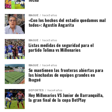
IBAGUÉ
hace3 años
«Con los hechos del estadio quedamos mal
todos»: Agustín Angarita
IBAGUÉ
hace3 años
Listas medidas de seguridad para el
partido Tolima vs Millonarios
IBAGUÉ
hace4 años
Se mantienen las fronteras abiertas para
las hinchadas de equipos grandes en
Ibagué
DEPORTES
hace4 años
Hoy Millonarios VS Junior de Barranquilla,
la gran final de la copa BetPlay