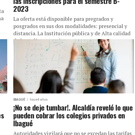
las inscripciones para el semestre B-
2023
ta
ma
La oferta está disponible para pregrados y
posgrados en sus dos modalidades: presencial y
distancia. La Institución pública y de Alta calidad
de los tolimenses tiene...
IBAGUÉ
hace4 años
¡No se deje tumbar!. Alcaldía reveló lo que
es
pueden cobrar los colegios privados en
Ibagué
Autoridades vigilará que no se excedan las tarifas