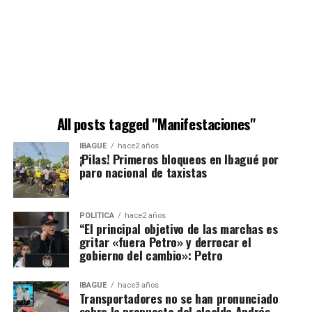
All posts tagged "Manifestaciones"
IBAGUÉ
hace2 años
¡Pilas! Primeros bloqueos en Ibagué por
paro nacional de taxistas
POLÍTICA
hace2 años
“El principal objetivo de las marchas es
gritar «fuera Petro» y derrocar el
gobierno del cambio»: Petro
IBAGUÉ
hace3 años
Transportadores no se han pronunciado
sobre la propuesta del alcalde Andrés