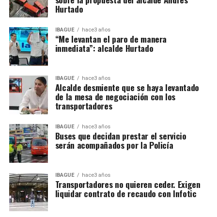
Hurtado
IBAGUÉ
hace3 años
“Me levantan el paro de manera
inmediata”: alcalde Hurtado
IBAGUÉ
hace3 años
Alcalde desmiente que se haya levantado
de la mesa de negociación con los
transportadores
IBAGUÉ
hace3 años
Buses que decidan prestar el servicio
serán acompañados por la Policía
IBAGUÉ
hace3 años
Transportadores no quieren ceder. Exigen
liquidar contrato de recaudo con Infotic