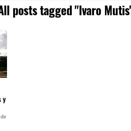
All posts tagged "lvaro Mutis
s y
 de