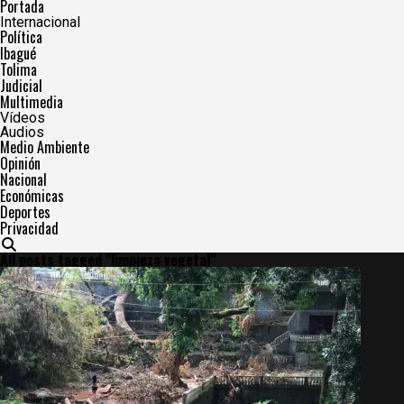
Portada
Internacional
Política
Ibagué
Tolima
Judicial
Multimedia
Vídeos
Audios
Medio Ambiente
Opinión
Nacional
Económicas
Deportes
Privacidad
All posts tagged "limpieza vegetal"