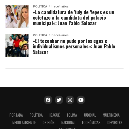
POLÍTICA
hace4 años
«La candidatura de Yuly de Yepes es un
coletazo a la candidata del palacio
municipal»: Juan Pablo Salazar
POLÍTICA
hace4 años
«El toconbar no pudo por los egos e
individualismos personales»: Juan Pablo
Salazar
PORTADA
POLÍTICA
IBAGUÉ
TOLIMA
JUDICIAL
MULTIMEDIA
MEDIO AMBIENTE
OPINIÓN
NACIONAL
ECONÓMICAS
DEPORTES