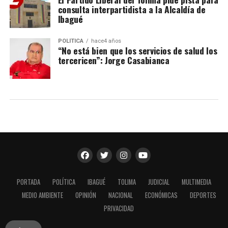
consulta interpartidista a la Alcaldía de
Ibagué
POLÍTICA
hace4 años
“No está bien que los servicios de salud los
tercericen”: Jorge Casabianca
PORTADA
POLÍTICA
IBAGUÉ
TOLIMA
JUDICIAL
MULTIMEDIA
MEDIO AMBIENTE
OPINIÓN
NACIONAL
ECONÓMICAS
DEPORTES
PRIVACIDAD