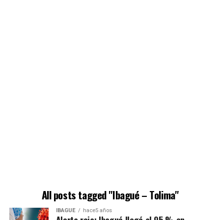
All posts tagged "Ibagué – Tolima"
IBAGUÉ
hace5 años
Alerta roja: Ibagué llegó al 95 % en