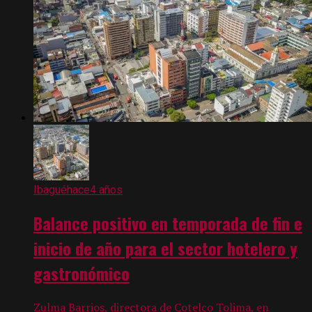
Ibagué
hace4 años
Balance positivo en temporada de fin e
inicio de año para el sector hotelero y
gastronómico
Zulma Barrios, directora de Cotelco Tolima, en