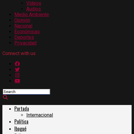
Vídeos
Audios
Medio Ambiente
Opinión
Nacional
Económicas
Deportes
Privacidad
Connect with us
Portada
Internacional
Política
Ibagué