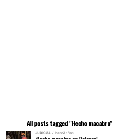
All posts tagged "Hecho macabro"
JUDICIAL
hace3 años
¡Hecho macabro en Dolores!