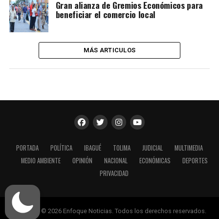
Gran alianza de Gremios Económicos para
beneficiar el comercio local
MÁS ARTICULOS
PORTADA
POLÍTICA
IBAGUÉ
TOLIMA
JUDICIAL
MULTIMEDIA
MEDIO AMBIENTE
OPINIÓN
NACIONAL
ECONÓMICAS
DEPORTES
PRIVACIDAD
Copyright © 2026 Enfoque Noticias. Todos los derechos reservados.