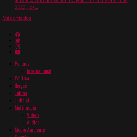
actualización del Sisbén IV. Hasta el 20 de enero de
2023, los...
Más articulos
Portada
Internacional
Política
Ibagué
Tolima
Judicial
Multimedia
Vídeos
Audios
Medio Ambiente
Opinión