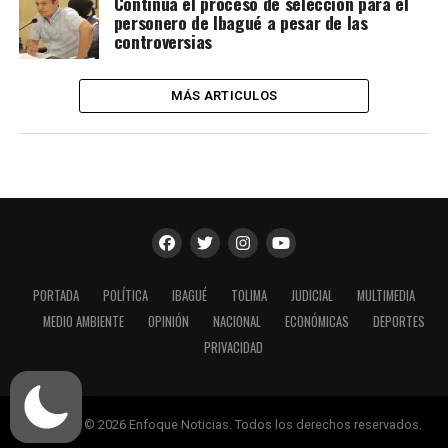
Continúa el proceso de selección para el
personero de Ibagué a pesar de las
controversias
MÁS ARTICULOS
PORTADA
POLÍTICA
IBAGUÉ
TOLIMA
JUDICIAL
MULTIMEDIA
MEDIO AMBIENTE
OPINIÓN
NACIONAL
ECONÓMICAS
DEPORTES
PRIVACIDAD
Copyright © 2026 Enfoque Noticias. Todos los derechos reservados.