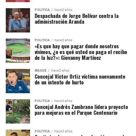
POLÍTICA
hace2 años
Despachada de Jorge Bolívar contra la
administración Aranda
POLÍTICA
hace2 años
«Es que hay que pagar donde nosotros
vivimos, ¿o es qué usted no paga el recibo
de la luz?»: Giovanny Martínez
IBAGUÉ
hace2 años
Concejal Víctor Ortiz víctima nuevamente
de un intento de hurto
POLÍTICA
hace2 años
Concejal Andrés Zambrano lidera proyecto
para mejoras en el Parque Centenario
POLÍTICA
hace3 años