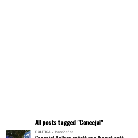
All posts tagged "Concejal"
POLÍTICA
hace2 años
Concejal Bolívar señaló que Ibagué está