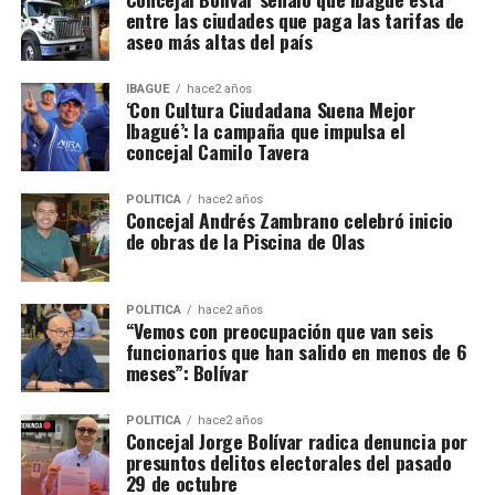
entre las ciudades que paga las tarifas de
aseo más altas del país
IBAGUÉ
hace2 años
‘Con Cultura Ciudadana Suena Mejor
Ibagué’: la campaña que impulsa el
concejal Camilo Tavera
POLÍTICA
hace2 años
Concejal Andrés Zambrano celebró inicio
de obras de la Piscina de Olas
POLÍTICA
hace2 años
“Vemos con preocupación que van seis
funcionarios que han salido en menos de 6
meses”: Bolívar
POLÍTICA
hace2 años
Concejal Jorge Bolívar radica denuncia por
presuntos delitos electorales del pasado
29 de octubre