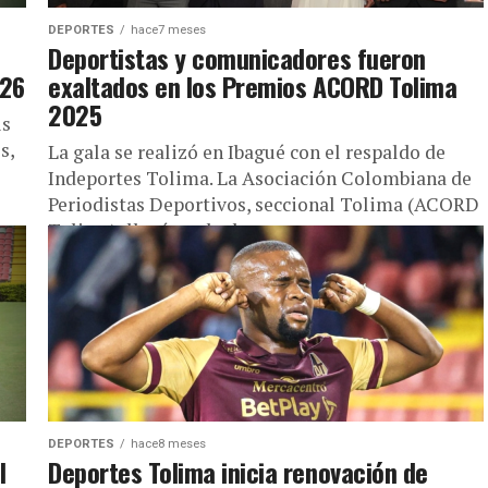
DEPORTES
hace7 meses
Deportistas y comunicadores fueron
026
exaltados en los Premios ACORD Tolima
2025
is
s,
La gala se realizó en Ibagué con el respaldo de
Indeportes Tolima. La Asociación Colombiana de
Periodistas Deportivos, seccional Tolima (ACORD
Tolima), llevó a cabo la...
DEPORTES
hace8 meses
l
Deportes Tolima inicia renovación de