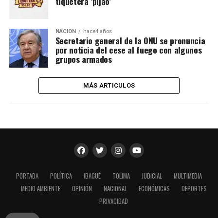
tiquetera ‘pijao’
NACIÓN
hace4 años
Secretario general de la ONU se pronuncia
por noticia del cese al fuego con algunos
grupos armados
MÁS ARTICULOS
PORTADA
POLÍTICA
IBAGUÉ
TOLIMA
JUDICIAL
MULTIMEDIA
MEDIO AMBIENTE
OPINIÓN
NACIONAL
ECONÓMICAS
DEPORTES
PRIVACIDAD